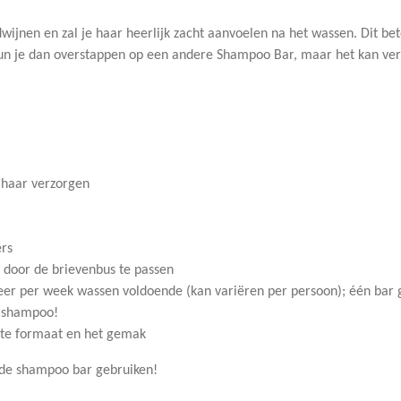
rdwijnen en zal je haar heerlijk zacht aanvoelen na het wassen. Dit b
, kun je dan overstappen op een andere Shampoo Bar, maar het kan ve
e haar verzorgen
ers
 door de brievenbus te passen
én keer per week wassen voldoende (kan variëren per persoon); één b
re shampoo!
cte formaat en het gemak
de shampoo bar gebruiken!