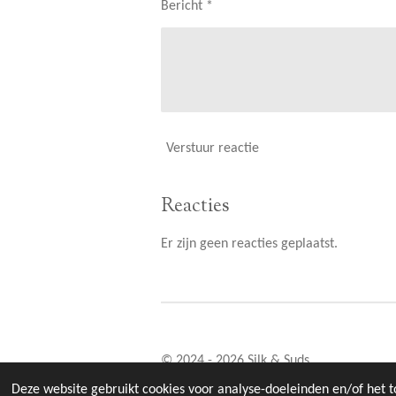
Bericht *
Verstuur reactie
Reacties
Er zijn geen reacties geplaatst.
© 2024 - 2026 Silk & Suds
Deze website gebruikt cookies voor analyse-doeleinden en/of het t