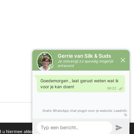
Powered by
JouwWeb
at u hiermee akkoord.
Akkoord