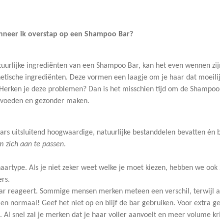
nneer ik overstap op een Shampoo Bar?
atuurlijke ingrediënten van een Shampoo Bar, kan het even wennen z
tische ingrediënten. Deze vormen een laagje om je haar dat moeilijk
s. Herken je deze problemen? Dan is het misschien tijd om de Shampoo
ht voeden en gezonder maken.
s uitsluitend hoogwaardige, natuurlijke bestanddelen bevatten én bi
om zich aan te passen
.
aartype. Als je niet zeker weet welke je moet kiezen, hebben we ook 
ers.
aar reageert. Sommige mensen merken meteen een verschil, terwijl a
men normaal! Geef het niet op en blijf de bar gebruiken. Voor extra 
l snel zal je merken dat je haar voller aanvoelt en meer volume krij