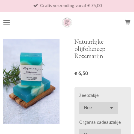
Ga
Gratis verzending vanaf € 75,00
direct
naar
de
hoofdinhoud
Natuurlijke
olijfoliezeep
Rozemarijn
€ 6,50
Zeepzakje
Organza cadeauzakje