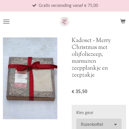
Ga
Gratis verzending vanaf € 75,00
direct
naar
de
hoofdinhoud
Kadoset - Merry
Christmas met
olijfoliezeep,
marmeren
zeepplankje en
zeepzakje
€ 35,50
Kies geur