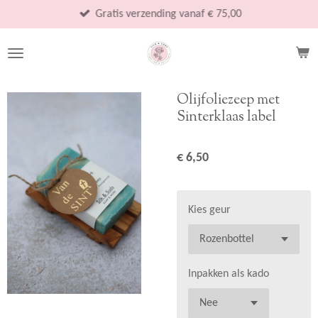
Ga
Gratis verzending vanaf € 75,00
direct
naar
de
hoofdinhoud
Olijfoliezeep met
Sinterklaas label
€ 6,50
Kies geur
Inpakken als kado