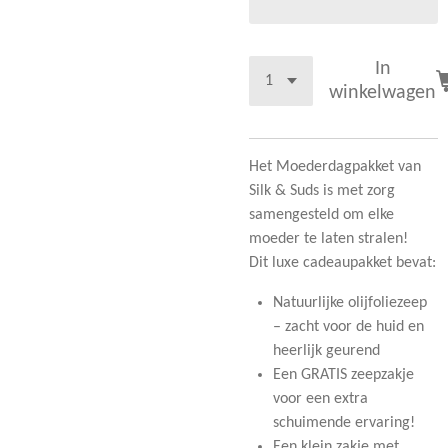
In
winkelwagen
Het
Moederdagpakket van
Silk & Suds
is met zorg
samengesteld om elke
moeder te laten stralen!
Dit luxe cadeaupakket bevat:
Natuurlijke
olijfoliezeep
– zacht voor de huid en
heerlijk geurend
Een
GRATIS zeepzakje
voor een extra
schuimende ervaring!
Een
klein zakje met